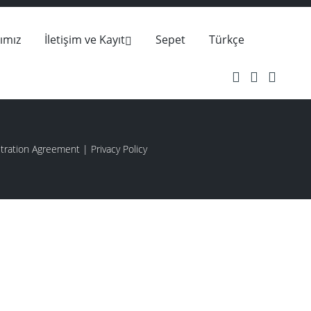
ımız
İletişim ve Kayıt
Sepet
Türkçe
stration Agreement
|
Privacy Policy