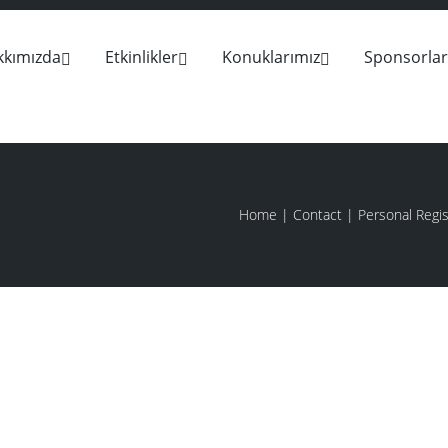
kkımızda
Etkinlikler
Konuklarımız
Sponsorlar
Home
|
Contact
|
Personal Regi