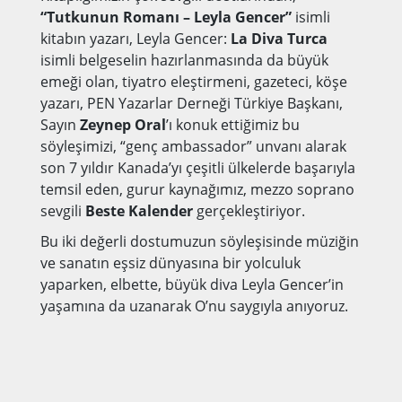
“Tutkunun Romanı – Leyla Gencer”
isimli
kitabın yazarı, Leyla Gencer:
La Div
a Turca
isimli belgeselin hazırlanmasında da büyük
emeği olan, tiyatro eleştirmeni, gazeteci, köşe
yazarı, PEN Yazarlar Derneği Türkiye Başkanı,
Sayın
Zeynep Oral
’ı konuk ettiğimiz bu
söyleşimizi, “genç ambassador” unvanı alarak
son 7 yıldır Kanada’yı çeşitli ülkelerde başarıyla
temsil eden, gurur kaynağımız, mezzo soprano
sevgili
Beste Kalender
gerçekleştiriyor.
Bu iki değerli dostumuzun söyleşisinde müziğin
ve sanatın eşsiz dünyasına bir yolculuk
yaparken, elbette, büyük diva Leyla Gencer’in
yaşamına da uzanarak O’nu saygıyla anıyoruz.