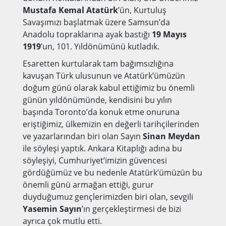
Mustafa Kemal Atatürk
’ün, Kurtuluş
Savaşımızı başlatmak üzere Samsun’da
Anadolu topraklarına ayak bastığı
19 Mayıs
1919
’un, 101. Yıldönümünü kutladık.
Esaretten kurtularak tam bağımsızlığına
kavuşan Türk ulusunun ve Atatürk’ümüzün
doğum günü olarak kabul ettiğimiz bu önemli
günün yıldönümünde, kendisini bu yılın
başında Toronto’da konuk etme onuruna
eriştiğimiz, ülkemizin en değerli tarihçilerinden
ve yazarlarından biri olan Sayın
Sinan Meydan
ile söyleşi yaptık. Ankara Kitaplığı adına bu
söyleşiyi, Cumhuriyet’imizin güvencesi
gördüğümüz ve bu nedenle Atatürk’ümüzün bu
önemli günü armağan ettiği, gurur
duyduğumuz gençlerimizden biri olan, sevgili
Yasemin Sayın
’ın gerçekleştirmesi de bizi
ayrıca çok mutlu etti.